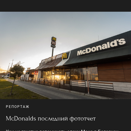
РЕПОРТАЖ
МсDonalds последний фототчет