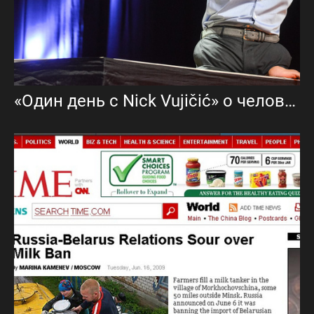
«Один день c Nick Vujičić» о человеке который вдохновил весь мир.