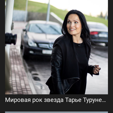
Мировая рок звезда Тарье Турунен — певица, бывшая солистка Nightwish