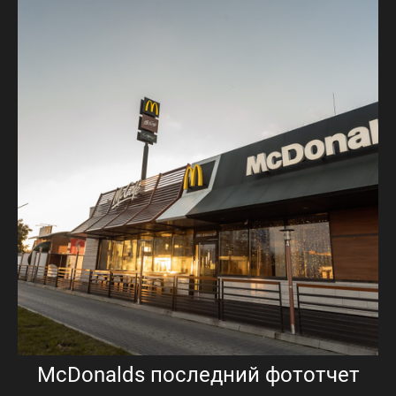
МсDonalds последний фототчет